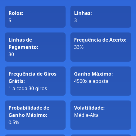
Rolos:
Linhas:
5
3
Linhas de
Frequência de Acerto:
Pagamento:
33%
30
Frequência de Giros
Ganho Máximo:
Grátis:
4500x a aposta
1 a cada 30 giros
Probabilidade de
Volatilidade:
Ganho Máximo:
Média-Alta
0.5%