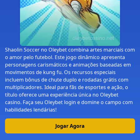
Shaolin Soccer no Oleybet combina artes marciais com
o amor pelo futebol. Este jogo dinâmico apresenta
personagens carismáticos e animações baseadas em
movimentos de kung fu. Os recursos especiais
incluem bônus de chute duplo e rodadas grátis com
multiplicadores. Ideal para fãs de esportes e ação, o
título oferece uma experiência única no Oleybet
casino. Faça seu Oleybet login e domine o campo com
habilidades lendárias!
Jogar Agora