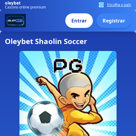
oleybet
🌐
Escolha o país
Cassino online premium
Entrar
Registrar
Oleybet Shaolin Soccer