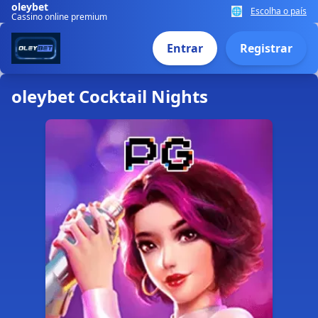
oleybet
🌐
Escolha o país
Cassino online premium
Entrar
Registrar
oleybet Cocktail Nights