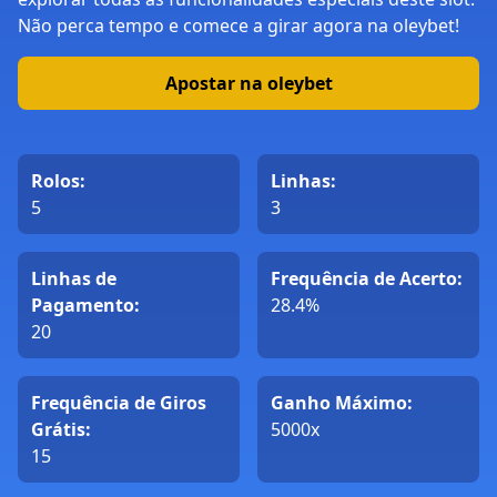
Não perca tempo e comece a girar agora na oleybet!
Apostar na oleybet
Rolos:
Linhas:
5
3
Linhas de
Frequência de Acerto:
Pagamento:
28.4%
20
Frequência de Giros
Ganho Máximo:
Grátis:
5000x
15