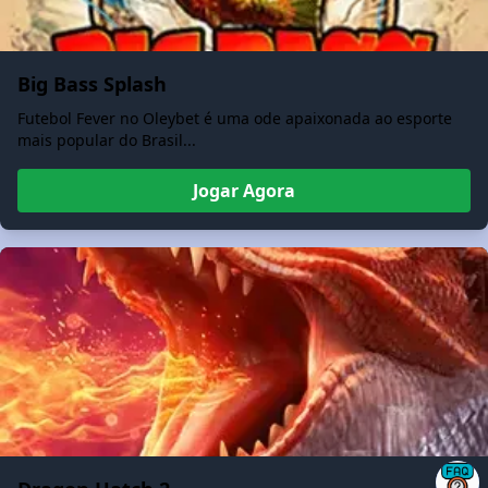
Big Bass Splash
Futebol Fever no Oleybet é uma ode apaixonada ao esporte
mais popular do Brasil...
Jogar Agora